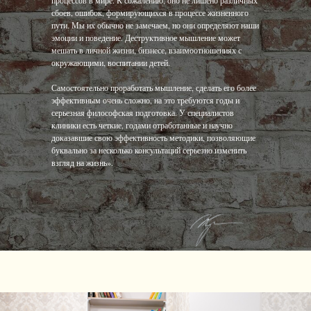
процессов в мире. К сожалению, оно не лишено различных
сбоев, ошибок, формирующихся в процессе жизненного
пути. Мы их обычно не замечаем, но они определяют наши
эмоции и поведение. Деструктивное мышление может
мешать в личной жизни, бизнесе, взаимоотношениях с
окружающими, воспитании детей.
Самостоятельно проработать мышление, сделать его более
эффективным очень сложно, на это требуются годы и
серьезная философская подготовка. У специалистов
клиники есть четкие, годами отработанные и научно
доказавшие свою эффективность методики, позволяющие
буквально за несколько консультаций серьезно изменить
взгляд на жизнь».