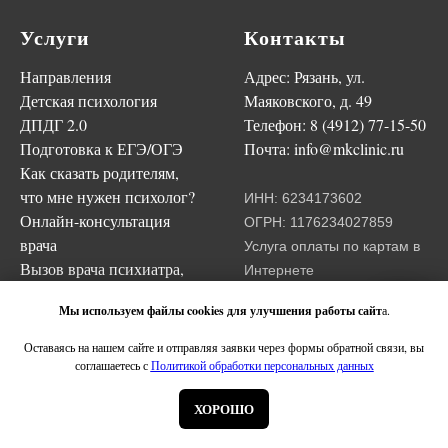
Услуги
Контакты
Направления
Адрес: Рязань, ул.
Детская психология
Маяковского, д. 49
ДПДГ 2.0
Телефон:
8 (4912) 77-15-50
Подготовка к ЕГЭ/ОГЭ
Почта: info@mkclinic.ru
Как сказать родителям,
что мне нужен психолог?
ИНН: 6234173602
Онлайн-консультация
ОГРН: 1176234027859
врача
Услуга оплаты по картам в
Вызов врача психиатра,
Интернете
психотерапевта на дом
предоставляется РФИ
Мы используем файлы cookies для улучшения работы сайт
а.
Банком.
Оставаясь на нашем сайте и отправляя заявки через формы обратной связи, вы
Онлайн-
соглашаетесь с
Политикой обработки персональных данных
запись
ХОРОШО